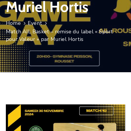
Muriel Hortis
CULTURE
SPORTS
Home
Event
Match AIL Basket – remise du label « Sport
pour Valeur » par Muriel Hortis