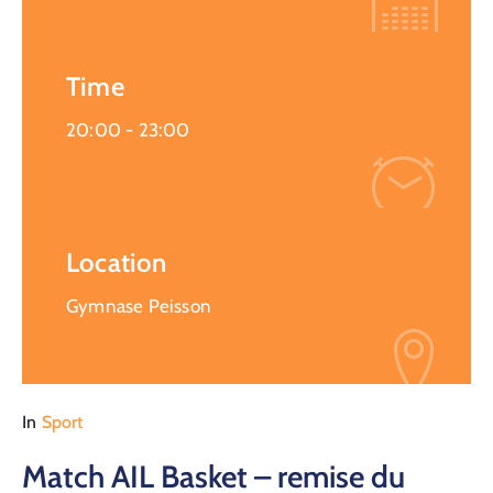
Time
20:00 -
23:00
Location
Gymnase Peisson
In
Sport
Match AIL Basket – remise du