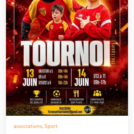
associations
,
Sport