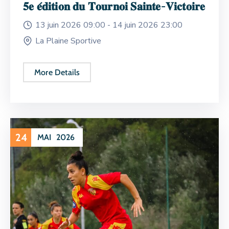
𝟓𝐞 𝐞́𝐝𝐢𝐭𝐢𝐨𝐧 𝐝𝐮 𝐓𝐨𝐮𝐫𝐧𝐨𝐢 𝐒𝐚𝐢𝐧𝐭𝐞-𝐕𝐢𝐜𝐭𝐨𝐢𝐫𝐞
13 juin 2026 09:00 -
14 juin 2026 23:00
La Plaine Sportive
More Details
24
MAI
2026