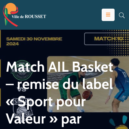
VOTRE
MAIRIE
VIVRE
À
ROUSSET
Match AIL Basket
ÉDUCATION
– remise du label
ET
JEUNESSE
« Sport pour
SOLIDARITÉS
ÉCONOMIE
Valeur » par
ANIMATION