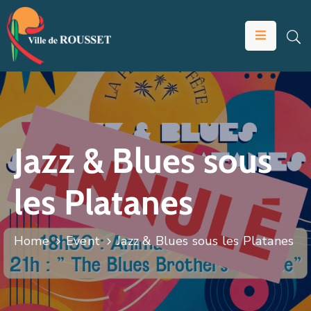
VOTRE
MAIRIE
VIVRE
À
ROUSSET
Jazz & Blues sous
ÉDUCATION
les Platanes
ET
JEUNESSE
SOLIDARITÉS
Home
Event
Jazz & Blues sous les Platanes
ÉCONOMIE
ANIMATION