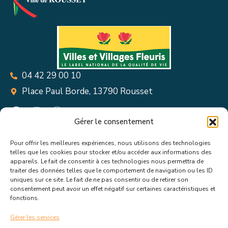
04 42 29 00 10
Place Paul Borde, 13790 Rousset
Gérer le consentement
Pour offrir les meilleures expériences, nous utilisons des technologies
Suivez toutes les informations &
telles que les cookies pour stocker et/ou accéder aux informations des
appareils. Le fait de consentir à ces technologies nous permettra de
actualités de votre ville !
traiter des données telles que le comportement de navigation ou les ID
uniques sur ce site. Le fait de ne pas consentir ou de retirer son
consentement peut avoir un effet négatif sur certaines caractéristiques et
fonctions.
Gérer les services
J’accepte de recevoir les actualités et informations de la