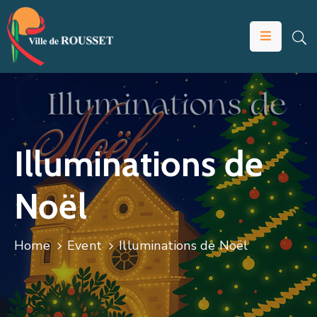
VOTRE
MAIRIE
VIVRE
À
ROUSSET
Illuminations de
ÉDUCATION
Noël
ET
JEUNESSE
SOLIDARITÉS
Home
Event
Illuminations de Noël
ÉCONOMIE
ANIMATION