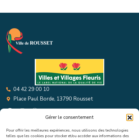
04 42 29 00 10
Place Paul Borde, 13790 Rousset
Gérer le consentement
Pour offrir les meilleures expériences, nous utilisons des technologies
Suivez toutes les informations &
telles que les cookies pour stocker et/ou accéder aux informations des