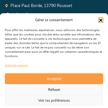
Place Paul Borde, 13790 Rousset
Gérer le consentement
Pour offrir les meilleures expériences, nous utilisons des technologies
Suivez toutes les informations &
telles que les cookies pour stocker et/ou accéder aux informations des
appareils. Le fait de consentir à ces technologies nous permettra de
actualités de votre ville !
traiter des données telles que le comportement de navigation ou les ID
uniques sur ce site. Le fait de ne pas consentir ou de retirer son
consentement peut avoir un effet négatif sur certaines caractéristiques et
fonctions.
Gérer les services
J’accepte de recevoir les actualités et informations de la
mairie de Rousset.
En savoir plus sur la gestion de mes
Accepter
données et mes droits.
Refuser
Voir les préférences
C.G.V
Politique de cookies