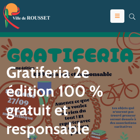
VOTRE
MAIRIE
VIVRE
À
ROUSSET
Gratiferia 2e
ÉDUCATION
édition 100 %
ET
JEUNESSE
gratuit et
SOLIDARITÉS
ÉCONOMIE
responsable
ANIMATION