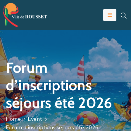
VOTRE
MAIRIE
VIVRE
À
ROUSSET
Forum
ÉDUCATION
d’inscriptions
ET
JEUNESSE
séjours été 2026
SOLIDARITÉS
ÉCONOMIE
Home
Event
ANIMATION
Forum d’inscriptions séjours été 2026