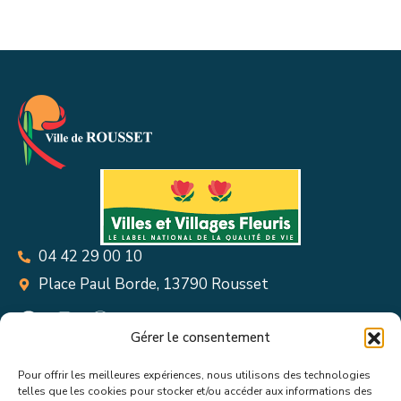
04 42 29 00 10
Place Paul Borde, 13790 Rousset
Gérer le consentement
Pour offrir les meilleures expériences, nous utilisons des technologies
Suivez toutes les informations &
telles que les cookies pour stocker et/ou accéder aux informations des