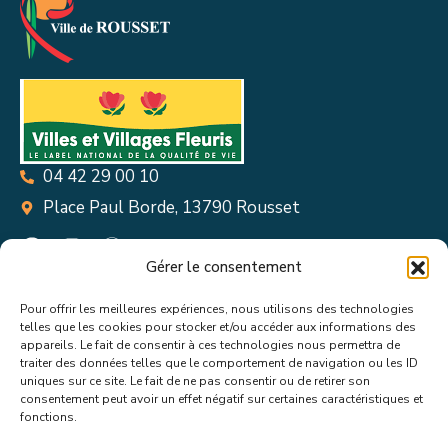
04 42 29 00 10
Place Paul Borde, 13790 Rousset
Gérer le consentement
Pour offrir les meilleures expériences, nous utilisons des technologies
Suivez toutes les informations &
telles que les cookies pour stocker et/ou accéder aux informations des
appareils. Le fait de consentir à ces technologies nous permettra de
actualités de votre ville !
traiter des données telles que le comportement de navigation ou les ID
uniques sur ce site. Le fait de ne pas consentir ou de retirer son
consentement peut avoir un effet négatif sur certaines caractéristiques et
fonctions.