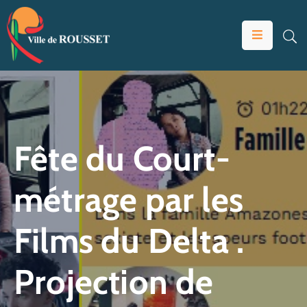
VOTRE
MAIRIE
VIVRE
À
ROUSSET
Fête du Court-
ÉDUCATION
métrage par les
ET
JEUNESSE
Films du Delta .
SOLIDARITÉS
ÉCONOMIE
Projection de
ANIMATION