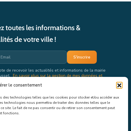
z toutes les informations &
lités de votre ville !
pte de recevoir les actualités et informations de la mairie
usset.
En savoir plus sur la gestion de mes données et
oits.
érer le consentement
ons des technologies telles que les cookies pour stocker et/ou accéder aux
ces technologies nous permettra de traiter des données telles que le
e site. Le fait de ne pas consentir ou de retirer son consentement peut
et fonctions.