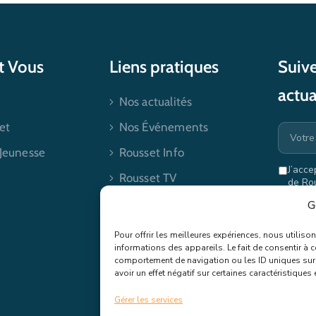
et Vous
Liens pratiques
Suive
actua
Nos actualités
et
Nos Événements
 Jeunesse
Rousset Info
J’acce
Rousset TV
de Ro
mes dr
Contactez-nous
G
Pour offrir les meilleures expériences, nous utilis
informations des appareils. Le fait de consentir à 
comportement de navigation ou les ID uniques sur c
avoir un effet négatif sur certaines caractéristiques 
Gérer les services