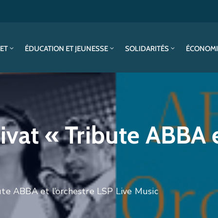
SET
ÉDUCATION ET JEUNESSE
SOLIDARITÉS
ÉCONOMI
rivat « Tribute ABBA 
bute ABBA et l’orchestre LSP Live Music