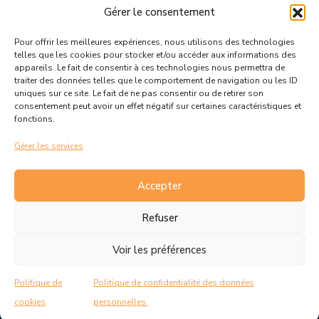
Gérer le consentement
Pour offrir les meilleures expériences, nous utilisons des technologies
Suivez toutes les informations &
telles que les cookies pour stocker et/ou accéder aux informations des
appareils. Le fait de consentir à ces technologies nous permettra de
actualités de votre ville !
traiter des données telles que le comportement de navigation ou les ID
uniques sur ce site. Le fait de ne pas consentir ou de retirer son
consentement peut avoir un effet négatif sur certaines caractéristiques et
fonctions.
Gérer les services
J’accepte de recevoir les actualités et informations de la
mairie de Rousset.
En savoir plus sur la gestion de mes
Accepter
données et mes droits.
Refuser
Voir les préférences
C.G.V
Politique de cookies
Politique de
Politique de confidentialité des données
Politique de confidentialité
Mentions Légales
cookies
personnelles