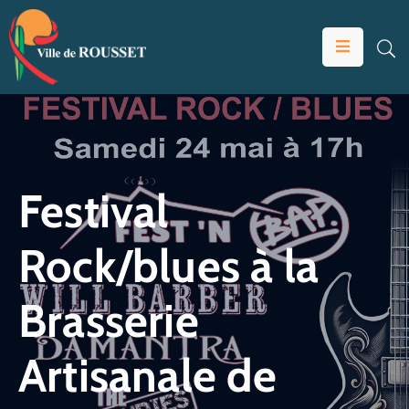
VOTRE
MAIRIE
VIVRE
À
ROUSSET
Festival
ÉDUCATION
Rock/blues à la
ET
JEUNESSE
Brasserie
SOLIDARITÉS
ÉCONOMIE
Artisanale de
ANIMATION