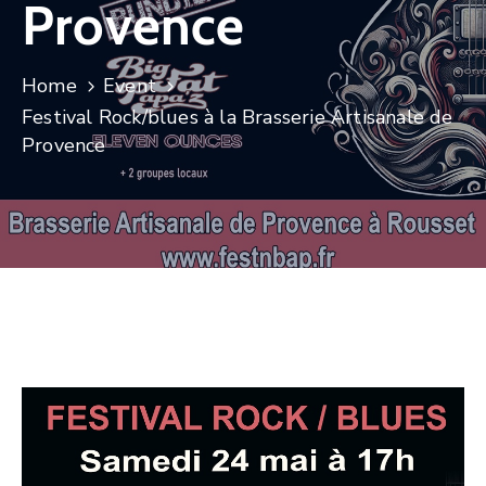
Provence
CULTURE
SPORTS
Home
Event
Festival Rock/blues à la Brasserie Artisanale de
Provence