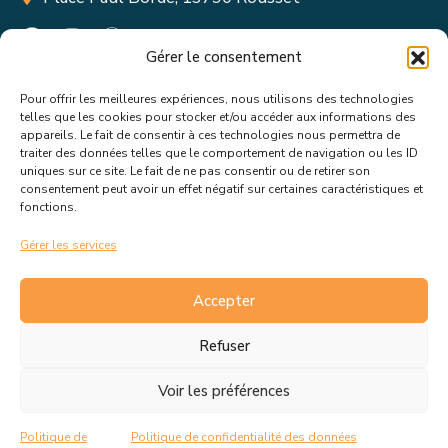
Gérer le consentement
Pour offrir les meilleures expériences, nous utilisons des technologies
Suivez toutes les informations &
telles que les cookies pour stocker et/ou accéder aux informations des
appareils. Le fait de consentir à ces technologies nous permettra de
actualités de votre ville !
traiter des données telles que le comportement de navigation ou les ID
uniques sur ce site. Le fait de ne pas consentir ou de retirer son
consentement peut avoir un effet négatif sur certaines caractéristiques et
fonctions.
Gérer les services
J’accepte de recevoir les actualités et informations de la
mairie de Rousset.
En savoir plus sur la gestion de mes
Accepter
données et mes droits.
Refuser
Voir les préférences
C.G.V
Politique de cookies
Politique de
Politique de confidentialité des données