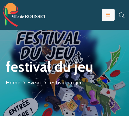
VOTRE
MAIRIE
VIVRE
À
ROUSSET
festival du jeu
ÉDUCATION
ET
Home
Event
festival du jeu
JEUNESSE
SOLIDARITÉS
ÉCONOMIE
ANIMATION