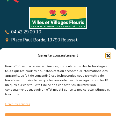
04 42 29 00 10
Place Paul Borde, 13790 Rousset
Gérer le consentement
Pour offrir les meilleures expériences, nous utilisons des technologies
Suivez toutes les informations &
telles que les cookies pour stocker et/ou accéder aux informations des
appareils. Le fait de consentir à ces technologies nous permettra de
actualités de votre ville !
traiter des données telles que le comportement de navigation ou les ID
uniques sur ce site. Le fait de ne pas consentir ou de retirer son
consentement peut avoir un effet négatif sur certaines caractéristiques et
fonctions.
Gérer les services
J’accepte de recevoir les actualités et informations de la
mairie de Rousset.
En savoir plus sur la gestion de mes