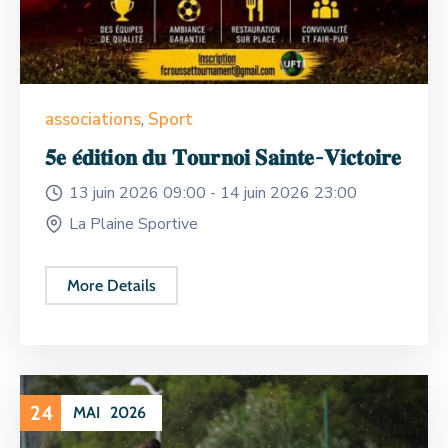
associations
,
Sport
𝟓𝐞 𝐞́𝐝𝐢𝐭𝐢𝐨𝐧 𝐝𝐮 𝐓𝐨𝐮𝐫𝐧𝐨𝐢 𝐒𝐚𝐢𝐧𝐭𝐞-𝐕𝐢𝐜𝐭𝐨𝐢𝐫𝐞
13 juin 2026 09:00 -
14 juin 2026 23:00
La Plaine Sportive
More Details
24
MAI
2026