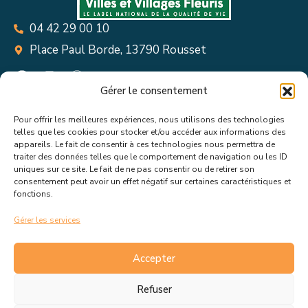
04 42 29 00 10
Place Paul Borde, 13790 Rousset
Gérer le consentement
Pour offrir les meilleures expériences, nous utilisons des technologies
Suivez toutes les informations &
telles que les cookies pour stocker et/ou accéder aux informations des
appareils. Le fait de consentir à ces technologies nous permettra de
actualités de votre ville !
traiter des données telles que le comportement de navigation ou les ID
uniques sur ce site. Le fait de ne pas consentir ou de retirer son
consentement peut avoir un effet négatif sur certaines caractéristiques et
fonctions.
Gérer les services
J’accepte de recevoir les actualités et informations de la
mairie de Rousset.
En savoir plus sur la gestion de mes
Accepter
données et mes droits.
Refuser