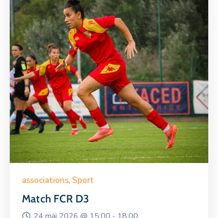
associations
,
Sport
Match FCR D3
24 mai 2026 @
15:00 -
18:00