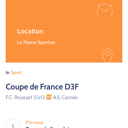
Location
La Plaine Sportive
In
Sport
Coupe de France D3F
F.C. Rousset S.V.O.
A.S. Cannes
Previous