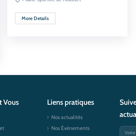
More Details
et Vous
Liens pratiques
Suive
actua
Nos actualités
et
Nos Événements