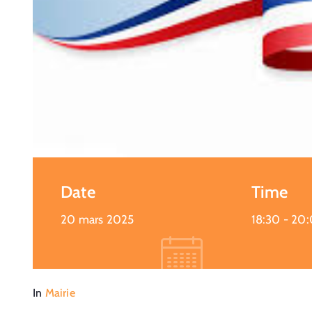
Date
Time
20 mars 2025
18:30 -
20
In
Mairie