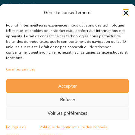
Gérer le consentement
Pour offrir les meilleures expériences, nous utilisons des technologies
Suivez toutes les informations &
telles que les cookies pour stocker et/ou accéder aux informations des
appareils. Le fait de consentir à ces technologies nous permettra de
actualités de votre ville !
traiter des données telles que le comportement de navigation ou les ID
uniques sur ce site. Le fait de ne pas consentir ou de retirer son
consentement peut avoir un effet négatif sur certaines caractéristiques et
fonctions.
Gérer les services
J’accepte de recevoir les actualités et informations de la
mairie de Rousset.
En savoir plus sur la gestion de mes
Accepter
données et mes droits.
Refuser
Voir les préférences
C.G.V
Politique de cookies
Politique de
Politique de confidentialité des données
Politique de confidentialité
Mentions Légales