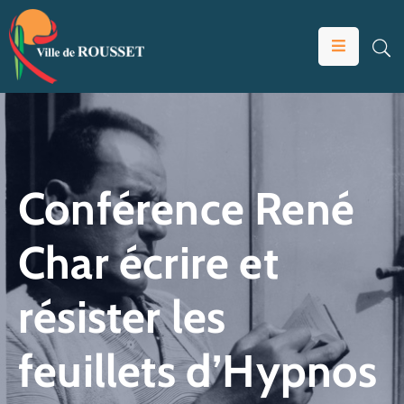
VOTRE
MAIRIE
VIVRE
À
ROUSSET
Conférence René
ÉDUCATION
Char écrire et
ET
JEUNESSE
résister les
SOLIDARITÉS
ÉCONOMIE
feuillets d’Hypnos
ANIMATION