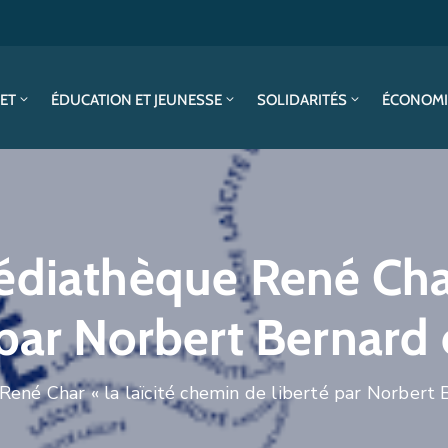
SET
ÉDUCATION ET JEUNESSE
SOLIDARITÉS
ÉCONOMI
diathèque René Char 
 par Norbert Bernard
ené Char « la laïcité chemin de liberté par Norbert