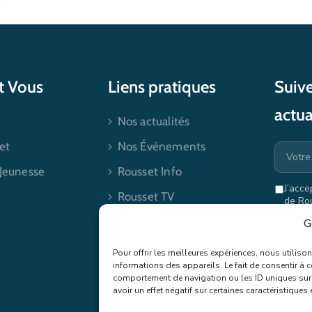
et Vous
Liens pratiques
Suive
actua
Nos actualités
et
Nos Événements
 Jeunesse
Rousset Info
J’acce
Rousset TV
de Ro
mes dr
Contactez-nous
G
Pour offrir les meilleures expériences, nous utilis
informations des appareils. Le fait de consentir à 
comportement de navigation ou les ID uniques sur c
avoir un effet négatif sur certaines caractéristiques 