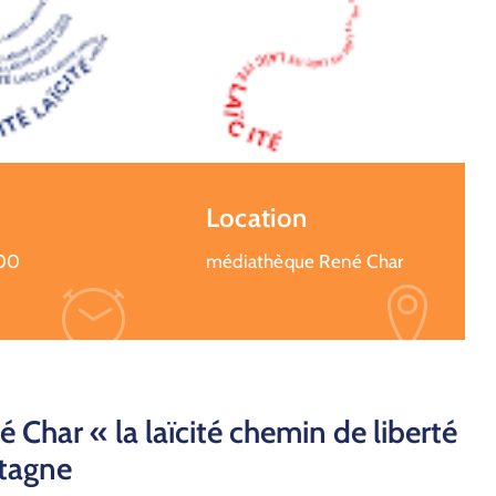
Location
:00
médiathèque René Char
Char « la laïcité chemin de liberté
utagne