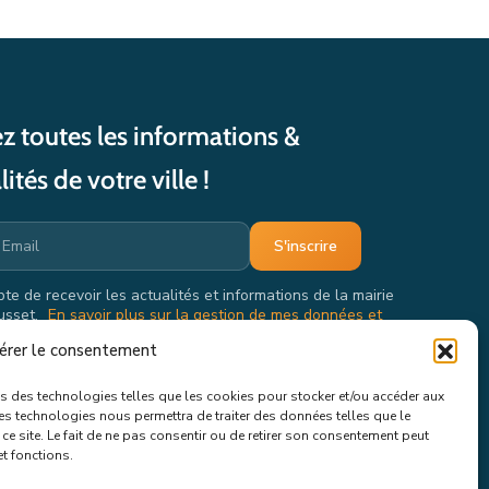
z toutes les informations &
lités de votre ville !
pte de recevoir les actualités et informations de la mairie
usset.
En savoir plus sur la gestion de mes données et
oits.
érer le consentement
ons des technologies telles que les cookies pour stocker et/ou accéder aux
ces technologies nous permettra de traiter des données telles que le
e site. Le fait de ne pas consentir ou de retirer son consentement peut
et fonctions.