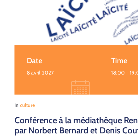
Date
Time
8 avril 2027
18:00 -
19
In
culture
Conférence à la médiathèque René 
par Norbert Bernard et Denis Co