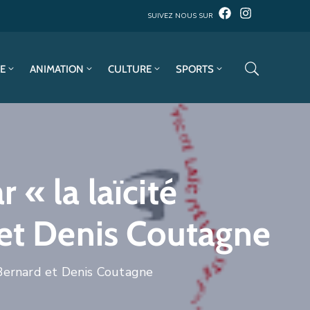
SUIVEZ NOUS SUR
E
ANIMATION
CULTURE
SPORTS
« la laïcité
 et Denis Coutagne
 Bernard et Denis Coutagne