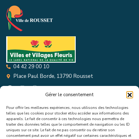
04 42 29 00 10
Place Paul Borde, 13790 Rousset
Gérer le consentement
Pour offrir les meilleures expériences, nous utilisons des technologies
Suivez toutes les informations &
telles que les cookies pour stocker et/ou accéder aux informations des
appareils. Le fait de consentir à ces technologies nous permettra de
actualités de votre ville !
traiter des données telles que le comportement de navigation ou les ID
uniques sur ce site. Le fait de ne pas consentir ou de retirer son
consentement peut avoir un effet négatif sur certaines caractéristiques et