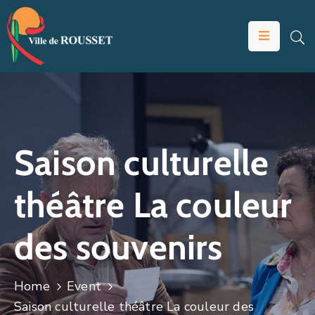
VOTRE
MAIRIE
VIVRE
À
ROUSSET
Saison culturelle
ÉDUCATION
théâtre La couleur
ET
JEUNESSE
des souvenirs
SOLIDARITÉS
ÉCONOMIE
Home
Event
ANIMATION
Saison culturelle théâtre La couleur des