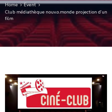
Home
Event
CULTURE
Club médiathèque nouv.o.monde projection d’un
film
SPORTS