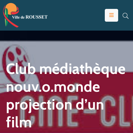
VOTRE
MAIRIE
VIVRE
À
ROUSSET
Club médiathèque
ÉDUCATION
nouv.o.monde
ET
JEUNESSE
projection d’un
SOLIDARITÉS
ÉCONOMIE
film
ANIMATION