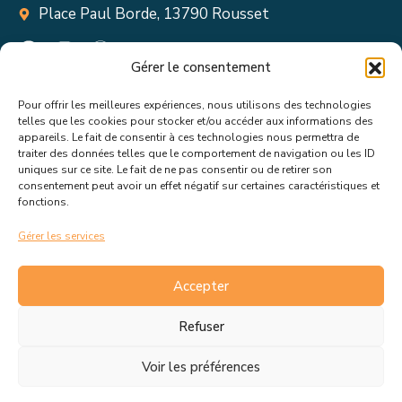
Place Paul Borde, 13790 Rousset
Gérer le consentement
Pour offrir les meilleures expériences, nous utilisons des technologies
Suivez toutes les informations &
telles que les cookies pour stocker et/ou accéder aux informations des
appareils. Le fait de consentir à ces technologies nous permettra de
actualités de votre ville !
traiter des données telles que le comportement de navigation ou les ID
uniques sur ce site. Le fait de ne pas consentir ou de retirer son
consentement peut avoir un effet négatif sur certaines caractéristiques et
fonctions.
Gérer les services
J’accepte de recevoir les actualités et informations de la
mairie de Rousset.
En savoir plus sur la gestion de mes
Accepter
données et mes droits.
Refuser
Voir les préférences
C.G.V
Politique de cookies