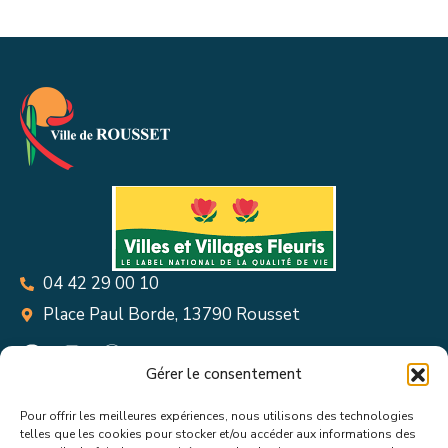
04 42 29 00 10
Place Paul Borde, 13790 Rousset
Gérer le consentement
Pour offrir les meilleures expériences, nous utilisons des technologies
Suivez toutes les informations &
telles que les cookies pour stocker et/ou accéder aux informations des