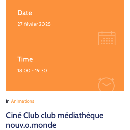
Date
27 février 2025
Time
18:00 -
19:30
In
Animations
Ciné Club club médiathèque
nouv.o.monde