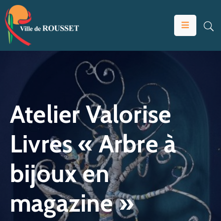
VOTRE
MAIRIE
VIVRE
À
ROUSSET
Atelier Valorise
ÉDUCATION
Livres « Arbre à
ET
JEUNESSE
bijoux en
SOLIDARITÉS
ÉCONOMIE
magazine »
ANIMATION