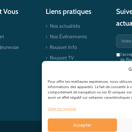
et Vous
Liens pratiques
Suive
actua
Nos actualités
et
Nos Événements
 Jeunesse
Rousset Info
J’acce
Rousset TV
de Ro
mes dr
Contactez-nous
G
Pour offrir les meilleures expériences, nous utilis
informations des appareils. Le fait de consentir à 
comportement de navigation ou les ID uniques sur c
avoir un effet négatif sur certaines caractéristiques 
Gérer les services
Accepter