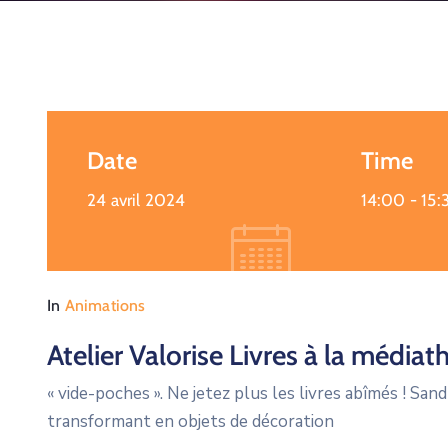
Date
Time
24 avril 2024
14:00 -
15:
In
Animations
Atelier Valorise Livres à la média
« vide-poches ». Ne jetez plus les livres abîmés ! San
transformant en objets de décoration