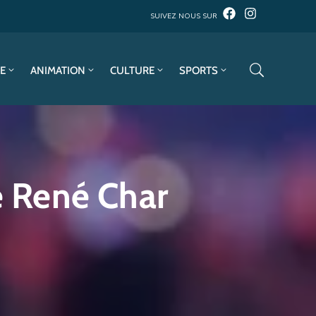
SUIVEZ NOUS SUR
E
ANIMATION
CULTURE
SPORTS
e René Char