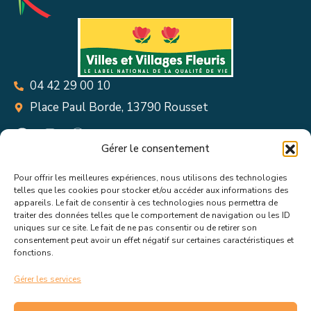
04 42 29 00 10
Place Paul Borde, 13790 Rousset
Gérer le consentement
Pour offrir les meilleures expériences, nous utilisons des technologies
Suivez toutes les informations &
telles que les cookies pour stocker et/ou accéder aux informations des
appareils. Le fait de consentir à ces technologies nous permettra de
actualités de votre ville !
traiter des données telles que le comportement de navigation ou les ID
uniques sur ce site. Le fait de ne pas consentir ou de retirer son
consentement peut avoir un effet négatif sur certaines caractéristiques et
fonctions.
Gérer les services
J’accepte de recevoir les actualités et informations de la
mairie de Rousset.
En savoir plus sur la gestion de mes