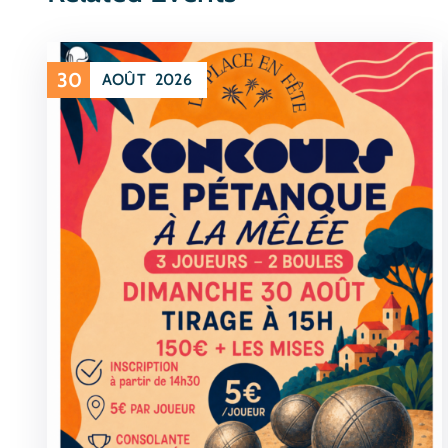
30
AOÛT
2026