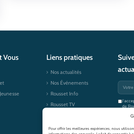
et Vous
Liens pratiques
Suive
actua
Nos actualités
et
Nos Événements
 Jeunesse
Rousset Info
J’acce
Rousset TV
de Ro
mes dr
Contactez-nous
G
Pour offrir les meilleures expériences, nous utilis