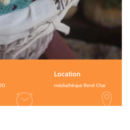
Location
:00
médiathèque René Char