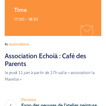
Time
17:00 -
18:30
In
associations
Association Echoiä : Café des
Parents
le jeudi 11 juin à partir de 17h salle « association la
Marelle »
Previous
Expo des oeuvres de l’atelier peinture