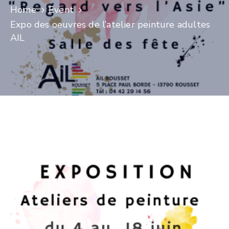
Home
Event
CULTURE
Expo des oeuvres de l’atelier peinture adultes
AIL
SPORTS