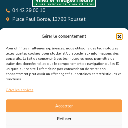
04 42 29 00 10
Place Paul Borde, 13790 Rousset
Gérer le consentement
Pour offrir les meilleures expériences, nous utilisons des technologies
Suivez toutes les informations &
telles que les cookies pour stocker et/ou accéder aux informations des
appareils. Le fait de consentir à ces technologies nous permettra de
actualités de votre ville !
traiter des données telles que le comportement de navigation ou les ID
uniques sur ce site. Le fait de ne pas consentir ou de retirer son
consentement peut avoir un effet négatif sur certaines caractéristiques et
fonctions.
Gérer les services
J’accepte de recevoir les actualités et informations de la
mairie de Rousset.
En savoir plus sur la gestion de mes
Accepter
données et mes droits.
Refuser