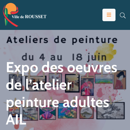
VOTRE
MAIRIE
VIVRE
À
ROUSSET
Expo des oeuvres
ÉDUCATION
de l’atelier
ET
JEUNESSE
peinture adultes
SOLIDARITÉS
ÉCONOMIE
AIL
ANIMATION