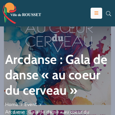
VOTRE
MAIRIE
VIVRE
À
ROUSSET
Arcdanse : Gala de
ÉDUCATION
danse « au coeur
ET
JEUNESSE
du cerveau »
SOLIDARITÉS
ÉCONOMIE
Home
Event
ANIMATION
Arcdanse : Gala de danse « au coeur du