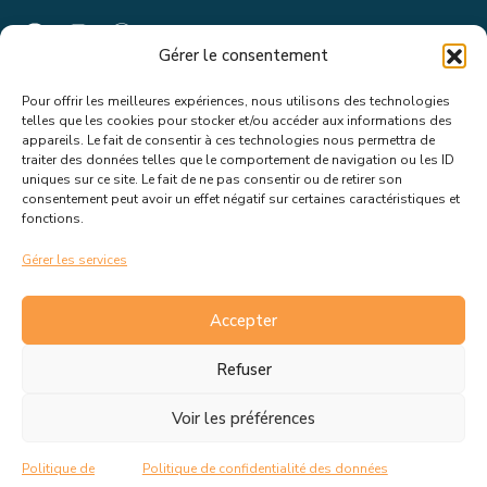
Gérer le consentement
Pour offrir les meilleures expériences, nous utilisons des technologies
Suivez toutes les informations &
telles que les cookies pour stocker et/ou accéder aux informations des
appareils. Le fait de consentir à ces technologies nous permettra de
actualités de votre ville !
traiter des données telles que le comportement de navigation ou les ID
uniques sur ce site. Le fait de ne pas consentir ou de retirer son
consentement peut avoir un effet négatif sur certaines caractéristiques et
fonctions.
Gérer les services
J’accepte de recevoir les actualités et informations de la
mairie de Rousset.
En savoir plus sur la gestion de mes
Accepter
données et mes droits.
Refuser
Voir les préférences
C.G.V
Politique de cookies
Politique de
Politique de confidentialité des données
Politique de confidentialité
Mentions Légales