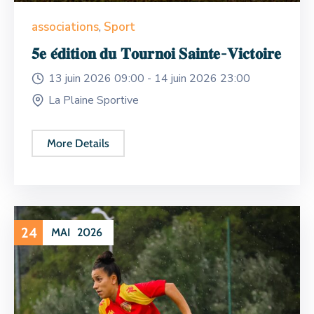
associations
,
Sport
𝟓𝐞 𝐞́𝐝𝐢𝐭𝐢𝐨𝐧 𝐝𝐮 𝐓𝐨𝐮𝐫𝐧𝐨𝐢 𝐒𝐚𝐢𝐧𝐭𝐞-𝐕𝐢𝐜𝐭𝐨𝐢𝐫𝐞
13 juin 2026 09:00 -
14 juin 2026 23:00
La Plaine Sportive
More Details
24
MAI
2026