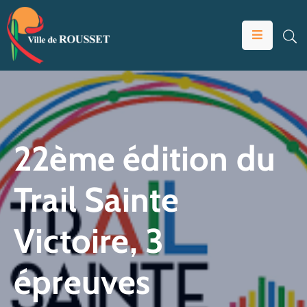
VOTRE
MAIRIE
VIVRE
À
ROUSSET
22ème édition du
ÉDUCATION
Trail Sainte
ET
JEUNESSE
Victoire, 3
SOLIDARITÉS
ÉCONOMIE
épreuves
ANIMATION