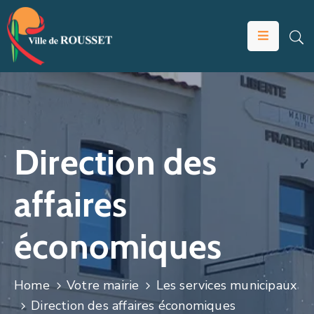
VOTRE
MAIRIE
VIVRE
À
ROUSSET
Direction des
ÉDUCATION
affaires
ET
JEUNESSE
économiques
SOLIDARITÉS
ÉCONOMIE
Home
Votre mairie
Les services municipaux
ANIMATION
Direction des affaires économiques