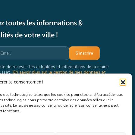
z toutes les informations &
lités de votre ville !
pte de recevoir les actualités et informations de la mairie
usset.
En savoir plus sur la gestion de mes données et
oits.
érer le consentement
ons des technologies telles que les cookies pour stocker et/ou accéder aux
ces technologies nous permettra de traiter des données telles que le
e site. Le fait de ne pas consentir ou de retirer son consentement peut
et fonctions.