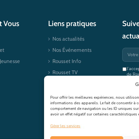
et Vous
Liens pratiques
Suive
actua
Nos actualités
et
Nos Événements
 Jeunesse
Rousset Info
J’acce
Rousset TV
de Ro
mes dr
Contactez-nous
G
Pour offrir les meilleures expériences, nous utilis
informations des appareils. Le fait de consentir à 
comportement de navigation ou les ID uniques sur c
avoir un effet négatif sur certaines caractéristiques 
Gérer les services