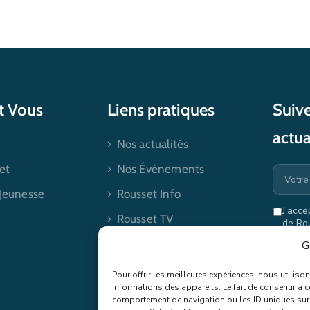
et Vous
Liens pratiques
Suive
actua
Nos actualités
et
Nos Événements
 Jeunesse
Rousset Info
J’acce
Rousset TV
de Ro
mes dr
Contactez-nous
G
Pour offrir les meilleures expériences, nous utilis
informations des appareils. Le fait de consentir à 
comportement de navigation ou les ID uniques sur c