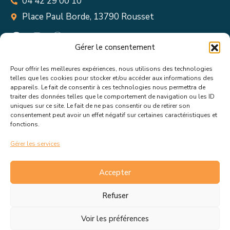
04 42 29 00 10
Place Paul Borde, 13790 Rousset
Gérer le consentement
Pour offrir les meilleures expériences, nous utilisons des technologies
Suivez toutes les informations &
telles que les cookies pour stocker et/ou accéder aux informations des
appareils. Le fait de consentir à ces technologies nous permettra de
actualités de votre ville !
traiter des données telles que le comportement de navigation ou les ID
uniques sur ce site. Le fait de ne pas consentir ou de retirer son
consentement peut avoir un effet négatif sur certaines caractéristiques et
fonctions.
Gérer les services
J’accepte de recevoir les actualités et informations de la
mairie de Rousset.
En savoir plus sur la gestion de mes
Accepter
données et mes droits.
Refuser
Voir les préférences
C.G.V
Politique de cookies