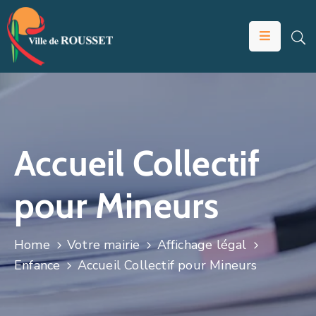
VOTRE
MAIRIE
VIVRE
À
ROUSSET
Accueil Collectif
ÉDUCATION
pour Mineurs
ET
JEUNESSE
SOLIDARITÉS
Home
Votre mairie
Affichage légal
Enfance
Accueil Collectif pour Mineurs
ÉCONOMIE
ANIMATION