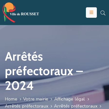
VOTRE
MAIRIE
VIVRE
À
ROUSSET
Arrêtés
ÉDUCATION
préfectoraux –
ET
JEUNESSE
2024
SOLIDARITÉS
ÉCONOMIE
Home
Votre mairie
Affichage légal
ANIMATION
Arrêtés préfectoraux
Arrêtés préfectoraux