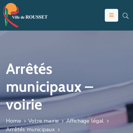
VOTRE
MAIRIE
VIVRE
À
ROUSSET
Arrêtés
ÉDUCATION
municipaux –
ET
JEUNESSE
voirie
SOLIDARITÉS
ÉCONOMIE
Home
Votre mairie
Affichage légal
ANIMATION
Arrêtés municipaux