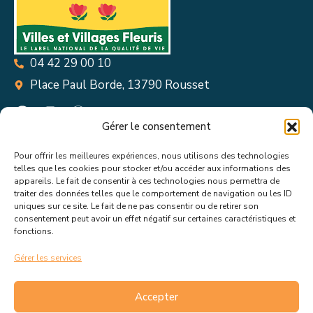
04 42 29 00 10
Place Paul Borde, 13790 Rousset
Gérer le consentement
Pour offrir les meilleures expériences, nous utilisons des technologies
Suivez toutes les informations &
telles que les cookies pour stocker et/ou accéder aux informations des
appareils. Le fait de consentir à ces technologies nous permettra de
actualités de votre ville !
traiter des données telles que le comportement de navigation ou les ID
uniques sur ce site. Le fait de ne pas consentir ou de retirer son
consentement peut avoir un effet négatif sur certaines caractéristiques et
fonctions.
Gérer les services
J’accepte de recevoir les actualités et informations de la
mairie de Rousset.
En savoir plus sur la gestion de mes
Accepter
données et mes droits.