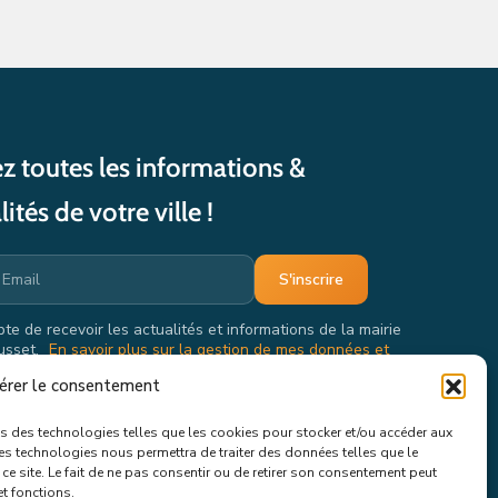
z toutes les informations &
lités de votre ville !
pte de recevoir les actualités et informations de la mairie
usset.
En savoir plus sur la gestion de mes données et
oits.
érer le consentement
ons des technologies telles que les cookies pour stocker et/ou accéder aux
ces technologies nous permettra de traiter des données telles que le
e site. Le fait de ne pas consentir ou de retirer son consentement peut
et fonctions.