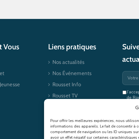
et Vous
Liens pratiques
Suive
actua
Nos actualités
et
Nos Événements
 Jeunesse
Rousset Info
J’acce
Rousset TV
de Ro
mes dr
Contactez-nous
G
Pour offrir les meilleures expériences, nous utilis
informations des appareils. Le fait de consentir à 
comportement de navigation ou les ID uniques sur c
avoir un effet négatif sur certaines caractéristiques 