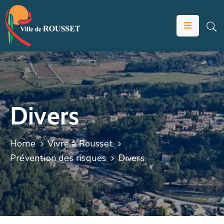
VOTRE
MAIRIE
VIVRE
À
ROUSSET
Divers
ÉDUCATION
ET
Home
Vivre à Rousset
JEUNESSE
Prévention des risques
Divers
SOLIDARITÉS
ÉCONOMIE
ANIMATION