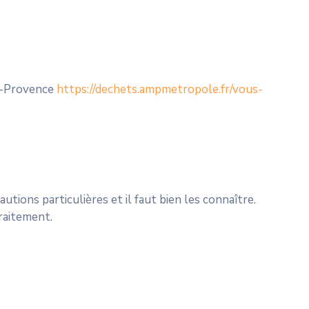
le-Provence
https://dechets.ampmetropole.fr/vous-
tions particulières et il faut bien les connaître.
traitement.