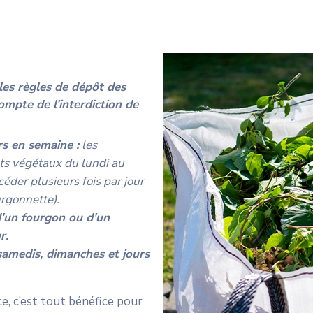
 les règles de dépôt des
ompte de l’interdiction de
rs en semaine :
les
ets végétaux du lundi au
éder plusieurs fois par jour
urgonnette).
 d’un fourgon ou d’un
r.
 samedis, dimanches et jours
e, c’est tout bénéfice pour