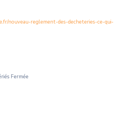
e.fr/nouveau-reglement-des-decheteries-ce-qui-
ériés Fermée