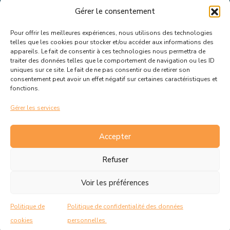
Gérer le consentement
Pour offrir les meilleures expériences, nous utilisons des technologies
Suivez toutes les informations &
telles que les cookies pour stocker et/ou accéder aux informations des
appareils. Le fait de consentir à ces technologies nous permettra de
actualités de votre ville !
traiter des données telles que le comportement de navigation ou les ID
uniques sur ce site. Le fait de ne pas consentir ou de retirer son
consentement peut avoir un effet négatif sur certaines caractéristiques et
fonctions.
Gérer les services
J’accepte de recevoir les actualités et informations de la
mairie de Rousset.
En savoir plus sur la gestion de mes
Accepter
données et mes droits.
Refuser
Voir les préférences
C.G.V
Politique de cookies
Politique de
Politique de confidentialité des données
Politique de confidentialité
Mentions Légales
cookies
personnelles