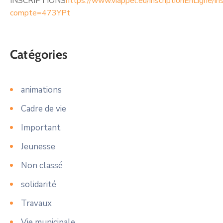
INSCRIPTIONS
https://www.viappel.eu/inscriptionEnLigne/in
compte=473YPt
Catégories
animations
Cadre de vie
Important
Jeunesse
Non classé
solidarité
Travaux
Vie municipale