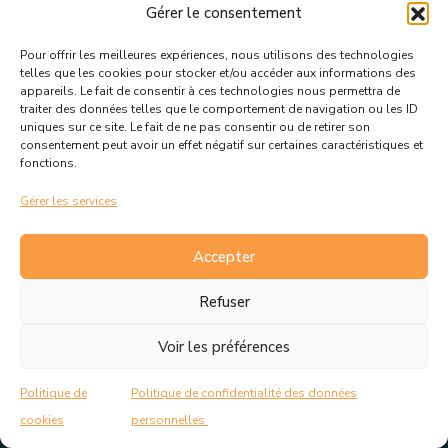
Gérer le consentement
Pour offrir les meilleures expériences, nous utilisons des technologies
Suivez toutes les informations &
telles que les cookies pour stocker et/ou accéder aux informations des
appareils. Le fait de consentir à ces technologies nous permettra de
actualités de votre ville !
traiter des données telles que le comportement de navigation ou les ID
uniques sur ce site. Le fait de ne pas consentir ou de retirer son
consentement peut avoir un effet négatif sur certaines caractéristiques et
fonctions.
Gérer les services
J’accepte de recevoir les actualités et informations de la
mairie de Rousset.
En savoir plus sur la gestion de mes
Accepter
données et mes droits.
Refuser
Voir les préférences
C.G.V
Politique de cookies
Politique de
Politique de confidentialité des données
Politique de confidentialité
Mentions Légales
cookies
personnelles