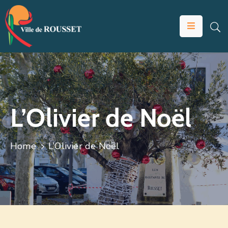
VOTRE
MAIRIE
VIVRE
À
ROUSSET
L’Olivier de Noël
ÉDUCATION
ET
Home
L’Olivier de Noël
JEUNESSE
SOLIDARITÉS
ÉCONOMIE
ANIMATION