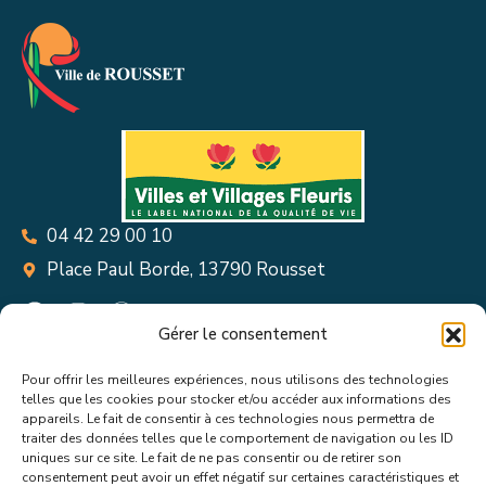
04 42 29 00 10
Place Paul Borde, 13790 Rousset
Gérer le consentement
Pour offrir les meilleures expériences, nous utilisons des technologies
Suivez toutes les informations &
telles que les cookies pour stocker et/ou accéder aux informations des
appareils. Le fait de consentir à ces technologies nous permettra de
actualités de votre ville !
traiter des données telles que le comportement de navigation ou les ID
uniques sur ce site. Le fait de ne pas consentir ou de retirer son
consentement peut avoir un effet négatif sur certaines caractéristiques et