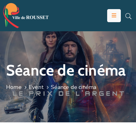
VOTRE
MAIRIE
VIVRE
À
ROUSSET
Séance de cinéma
ÉDUCATION
ET
Home
Event
Séance de cinéma
JEUNESSE
SOLIDARITÉS
ÉCONOMIE
ANIMATION