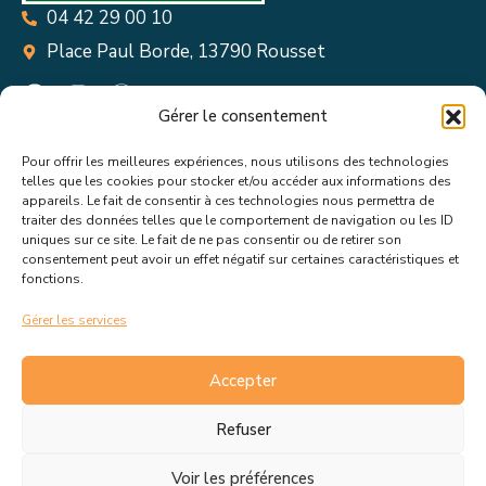
04 42 29 00 10
Place Paul Borde, 13790 Rousset
Gérer le consentement
Pour offrir les meilleures expériences, nous utilisons des technologies
Suivez toutes les informations &
telles que les cookies pour stocker et/ou accéder aux informations des
appareils. Le fait de consentir à ces technologies nous permettra de
actualités de votre ville !
traiter des données telles que le comportement de navigation ou les ID
uniques sur ce site. Le fait de ne pas consentir ou de retirer son
consentement peut avoir un effet négatif sur certaines caractéristiques et
fonctions.
Gérer les services
J’accepte de recevoir les actualités et informations de la
mairie de Rousset.
En savoir plus sur la gestion de mes
Accepter
données et mes droits.
Refuser
Voir les préférences