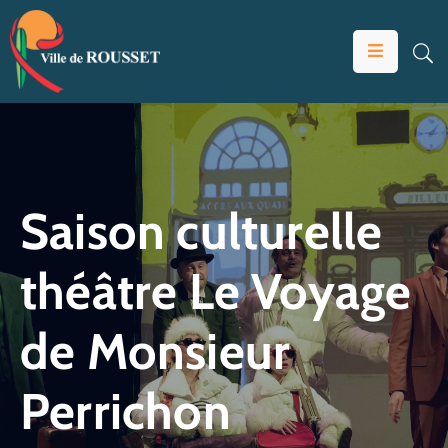
VOTRE
MAIRIE
VIVRE
À
ROUSSET
Saison culturelle
ÉDUCATION
théâtre Le Voyage
ET
JEUNESSE
de Monsieur
SOLIDARITÉS
ÉCONOMIE
Perrichon
ANIMATION