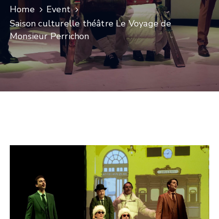
Home
Event
CULTURE
Saison culturelle théâtre Le Voyage de
Monsieur Perrichon
SPORTS