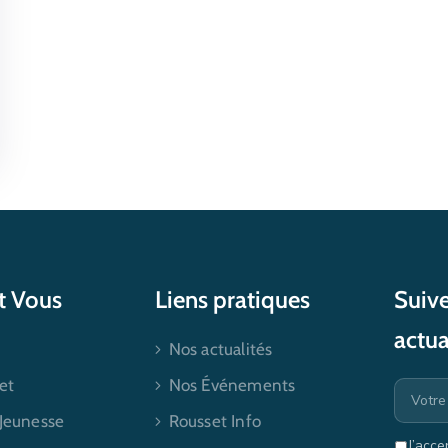
et Vous
Liens pratiques
Suive
actua
Nos actualités
et
Nos Événements
 Jeunesse
Rousset Info
J’acce