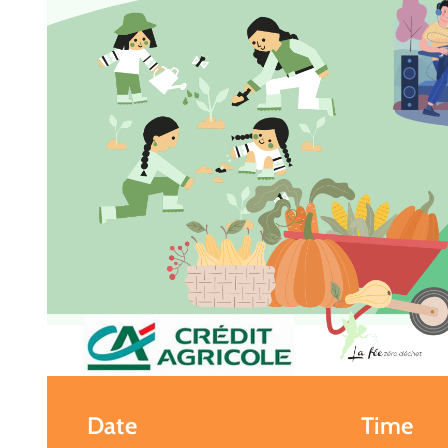
Date
Time