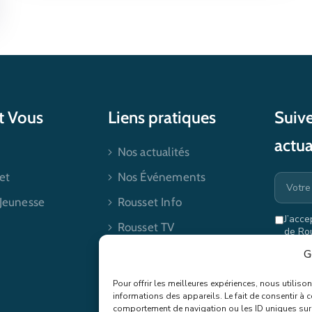
et Vous
Liens pratiques
Suive
actua
Nos actualités
et
Nos Événements
 Jeunesse
Rousset Info
J’acce
Rousset TV
de Ro
mes dr
Contactez-nous
G
Pour offrir les meilleures expériences, nous utilis
informations des appareils. Le fait de consentir à 
comportement de navigation ou les ID uniques sur c