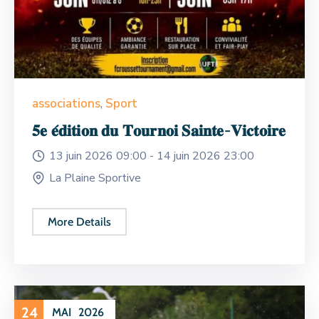
associations
,
Sport
𝟓𝐞 𝐞́𝐝𝐢𝐭𝐢𝐨𝐧 𝐝𝐮 𝐓𝐨𝐮𝐫𝐧𝐨𝐢 𝐒𝐚𝐢𝐧𝐭𝐞-𝐕𝐢𝐜𝐭𝐨𝐢𝐫𝐞
13 juin 2026 09:00 -
14 juin 2026 23:00
La Plaine Sportive
More Details
24
MAI
2026