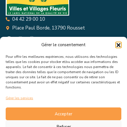
04 42 29 00 10
Place Paul Borde, 13790 Rousset
Gérer le consentement
Pour offrir les meilleures expériences, nous utilisons des technologies
Suivez toutes les informations &
telles que les cookies pour stocker et/ou accéder aux informations des
appareils. Le fait de consentir à ces technologies nous permettra de
actualités de votre ville !
traiter des données telles que le comportement de navigation ou les ID
uniques sur ce site. Le fait de ne pas consentir ou de retirer son
consentement peut avoir un effet négatif sur certaines caractéristiques et
fonctions.
Gérer les services
J’accepte de recevoir les actualités et informations de la
mairie de Rousset.
En savoir plus sur la gestion de mes
Accepter
données et mes droits.
Refuser