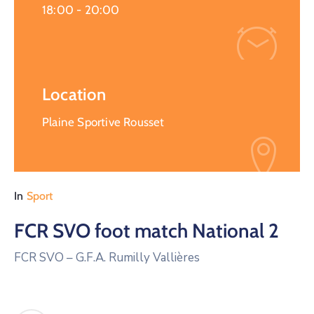
18:00 -
20:00
Location
Plaine Sportive Rousset
In
Sport
FCR SVO foot match National 2
FCR SVO – G.F.A. Rumilly Vallières