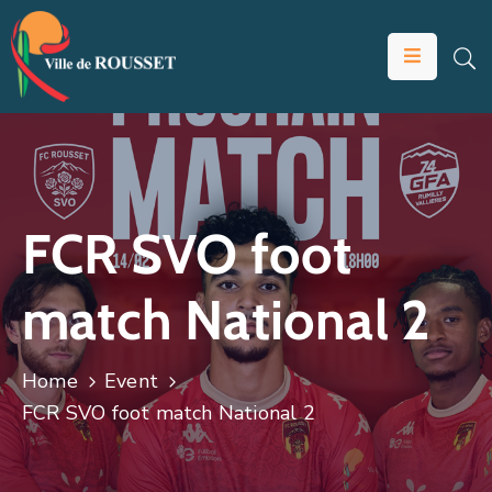
VOTRE
MAIRIE
VIVRE
À
ROUSSET
FCR SVO foot
ÉDUCATION
match National 2
ET
JEUNESSE
SOLIDARITÉS
Home
Event
FCR SVO foot match National 2
ÉCONOMIE
ANIMATION