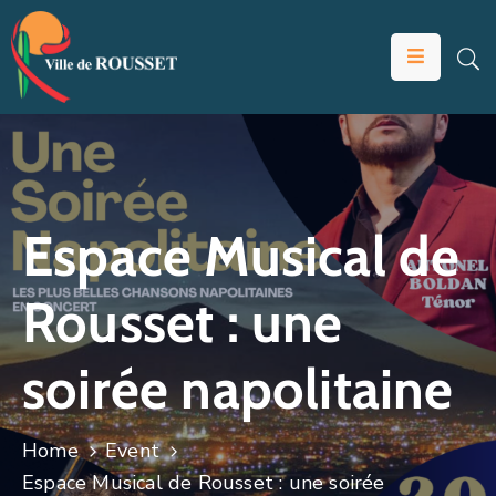
VOTRE
MAIRIE
VIVRE
À
ROUSSET
Espace Musical de
ÉDUCATION
Rousset : une
ET
JEUNESSE
soirée napolitaine
SOLIDARITÉS
ÉCONOMIE
Home
Event
ANIMATION
Espace Musical de Rousset : une soirée