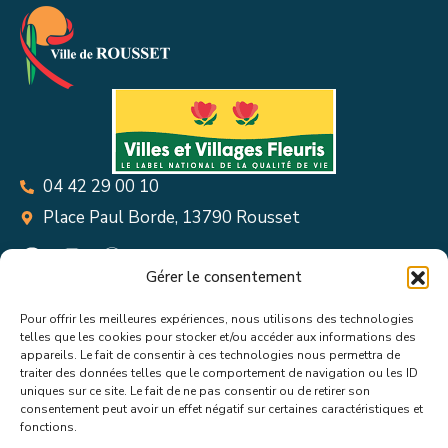
04 42 29 00 10
Place Paul Borde, 13790 Rousset
Gérer le consentement
Pour offrir les meilleures expériences, nous utilisons des technologies
Suivez toutes les informations &
telles que les cookies pour stocker et/ou accéder aux informations des
appareils. Le fait de consentir à ces technologies nous permettra de
actualités de votre ville !
traiter des données telles que le comportement de navigation ou les ID
uniques sur ce site. Le fait de ne pas consentir ou de retirer son
consentement peut avoir un effet négatif sur certaines caractéristiques et
fonctions.