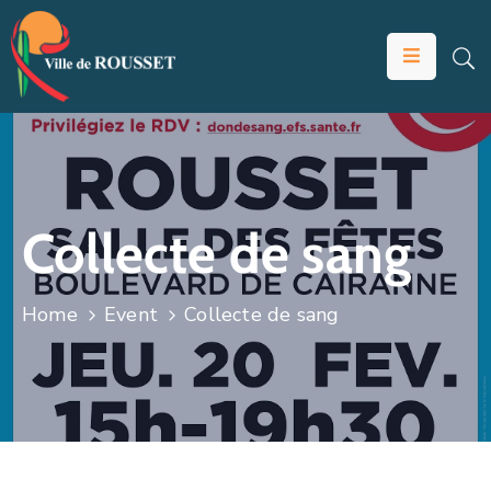
VOTRE
MAIRIE
VIVRE
À
ROUSSET
Collecte de sang
ÉDUCATION
ET
Home
Event
Collecte de sang
JEUNESSE
SOLIDARITÉS
ÉCONOMIE
ANIMATION