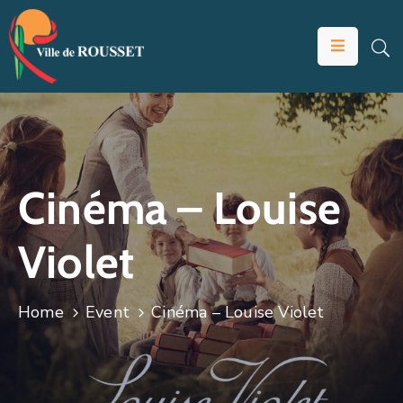
VOTRE
MAIRIE
VIVRE
À
ROUSSET
Cinéma – Louise
ÉDUCATION
Violet
ET
JEUNESSE
SOLIDARITÉS
Home
Event
Cinéma – Louise Violet
ÉCONOMIE
ANIMATION