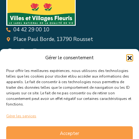
04 42 29 00 10
Place Paul Borde, 13790 Rousset
Gérer le consentement
Pour offrir les meilleures expériences, nous utilisons des technologies
Suivez toutes les informations &
telles que les cookies pour stocker et/ou accéder aux informations des
appareils. Le fait de consentir à ces technologies nous permettra de
actualités de votre ville !
traiter des données telles que le comportement de navigation ou les ID
uniques sur ce site. Le fait de ne pas consentir ou de retirer son
consentement peut avoir un effet négatif sur certaines caractéristiques et
fonctions.
Gérer les services
J’accepte de recevoir les actualités et informations de la
mairie de Rousset.
En savoir plus sur la gestion de mes
Accepter
données et mes droits.