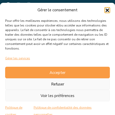
Gérer le consentement
Pour offrir les meilleures expériences, nous utilisons des technologies
Suivez toutes les informations &
telles que les cookies pour stocker et/ou accéder aux informations des
appareils. Le fait de consentir à ces technologies nous permettra de
actualités de votre ville !
traiter des données telles que le comportement de navigation ou les ID
uniques sur ce site. Le fait de ne pas consentir ou de retirer son
consentement peut avoir un effet négatif sur certaines caractéristiques et
fonctions.
Gérer les services
J’accepte de recevoir les actualités et informations de la
mairie de Rousset.
En savoir plus sur la gestion de mes
Accepter
données et mes droits.
Refuser
Voir les préférences
C.G.V
Politique de cookies
Politique de
Politique de confidentialité des données
Politique de confidentialité
Mentions Légales
cookies
personnelles