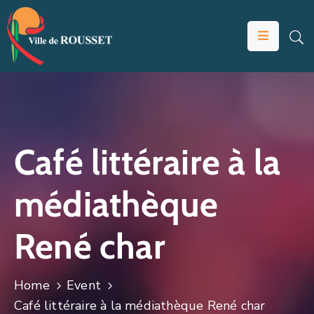
VOTRE
MAIRIE
VIVRE
À
ROUSSET
Café littéraire à la
ÉDUCATION
médiathèque
ET
JEUNESSE
René char
SOLIDARITÉS
ÉCONOMIE
Home
Event
ANIMATION
Café littéraire à la médiathèque René char