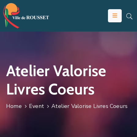
VOTRE
MAIRIE
VIVRE
À
ROUSSET
Atelier Valorise
ÉDUCATION
Livres Coeurs
ET
JEUNESSE
SOLIDARITÉS
Home
Event
Atelier Valorise Livres Coeurs
ÉCONOMIE
ANIMATION