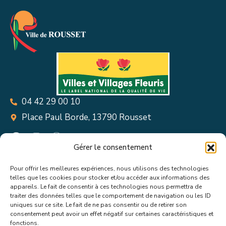
04 42 29 00 10
Place Paul Borde, 13790 Rousset
Gérer le consentement
Pour offrir les meilleures expériences, nous utilisons des technologies
Suivez toutes les informations &
telles que les cookies pour stocker et/ou accéder aux informations des
appareils. Le fait de consentir à ces technologies nous permettra de
actualités de votre ville !
traiter des données telles que le comportement de navigation ou les ID
uniques sur ce site. Le fait de ne pas consentir ou de retirer son
consentement peut avoir un effet négatif sur certaines caractéristiques et
fonctions.