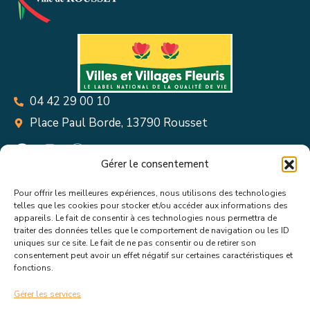
04 42 29 00 10
Place Paul Borde, 13790 Rousset
Gérer le consentement
Pour offrir les meilleures expériences, nous utilisons des technologies
Suivez toutes les informations &
telles que les cookies pour stocker et/ou accéder aux informations des
appareils. Le fait de consentir à ces technologies nous permettra de
actualités de votre ville !
traiter des données telles que le comportement de navigation ou les ID
uniques sur ce site. Le fait de ne pas consentir ou de retirer son
consentement peut avoir un effet négatif sur certaines caractéristiques et
fonctions.
Gérer les services
J’accepte de recevoir les actualités et informations de la