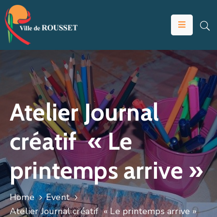
VOTRE
MAIRIE
VIVRE
À
ROUSSET
Atelier Journal
ÉDUCATION
créatif « Le
ET
JEUNESSE
printemps arrive »
SOLIDARITÉS
ÉCONOMIE
Home
Event
ANIMATION
Atelier Journal créatif « Le printemps arrive »